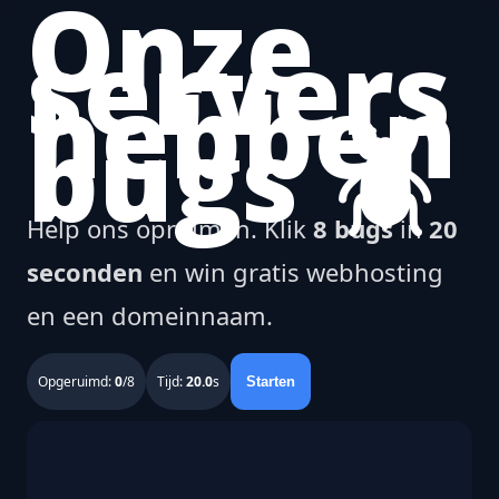
Onze
servers
hebben
bugs 🪲
Help ons opruimen. Klik
8 bugs
in
20
seconden
en win gratis webhosting
en een domeinnaam.
Opgeruimd:
0
/8
Tijd:
20.0
s
Starten