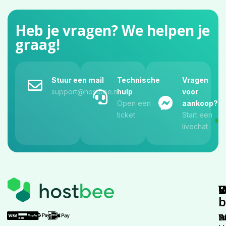
Heb je vragen? We helpen je
graag!
Stuur een mail
Technische
Vragen
support@hostbee.nl
hulp
voor
Open een
aankoop?
ticket
Start een
livechat
W
V
S
b
W
D
A
S