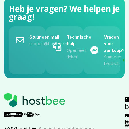
Heb je vragen? We helpen je
graag!
Stuur een mail
Technische
Vragen
support@hostbee.nl
hulp
voor
Open een
aankoop?
ticket
Start een
livechat
W
V
S
b
W
D
A
S
r
v
H
H
W
©2026 Hostbee.
Alle rechten voorbehouden.