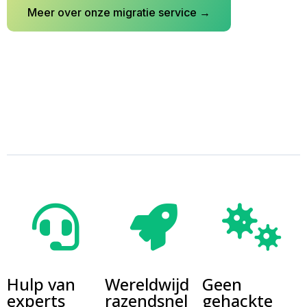
Meer over onze migratie service →
Hulp van
Wereldwijd
Geen
experts
razendsnel
gehackte