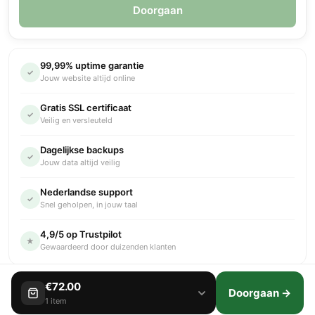
Doorgaan
99,99% uptime garantie
✓
Jouw website altijd online
Gratis SSL certificaat
✓
Veilig en versleuteld
Dagelijkse backups
✓
Jouw data altijd veilig
Nederlandse support
✓
Snel geholpen, in jouw taal
4,9/5 op Trustpilot
★
Gewaardeerd door duizenden klanten
€72.00
Doorgaan →
1 item