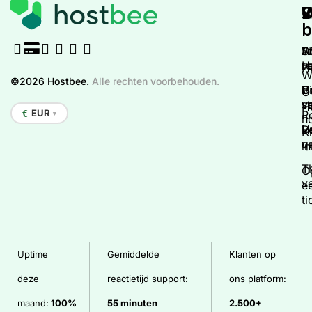
W
V
S
b
W
D
A
S
re
v
H
H
W
©2026 Hostbee.
Alle rechten voorbehouden.
H
D
V
Gr
O
v
v
s
H
EUR
Re
€
▼
h
H
D
V
K
q
v
in
T
O
v
e
ti
Uptime
Gemiddelde
Klanten op
deze
reactietijd support:
ons platform:
maand:
100%
55 minuten
2
.500+