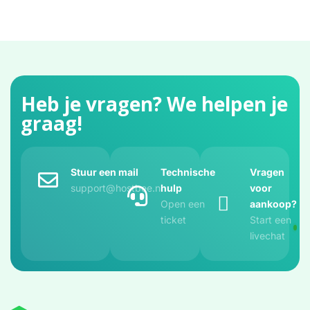
Heb je vragen? We helpen je
graag!
Stuur een mail
Technische
Vragen
support@hostbee.nl
hulp
voor
Open een
aankoop?
ticket
Start een
livechat