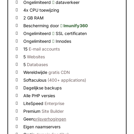
Ongelimiteerd
dataverkeer
4x CPU toewijzing
2 GB RAM
Bescherming door
Imunify360
Ongelimiteerd
SSL certificaten
Ongelimiteerd
Innodes
15
E-mail accounts
5
Websites
5
Databases
Wereldwijde
gratis CDN
Softaculous
(400+ applications)
Dagelijkse backups
Alle PHP versies
LiteSpeed
Enterprise
Premium
Site Builder
Geen
prijsverhogingen
Eigen naamservers