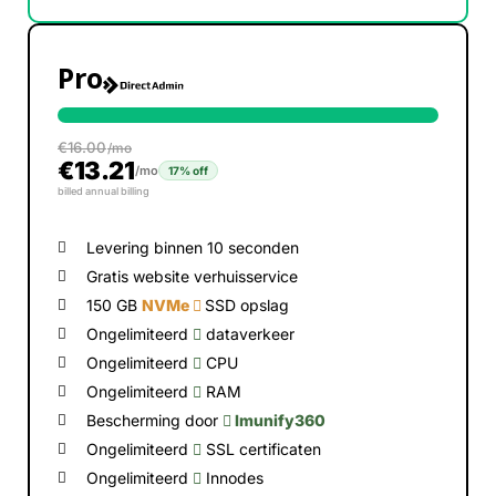
Pro
€
16.00
/mo
€
13.21
/mo
17% off
billed annual billing
Levering binnen 10 seconden
Gratis website verhuisservice
150 GB
NVMe
SSD opslag
Ongelimiteerd
dataverkeer
Ongelimiteerd
CPU
Ongelimiteerd
RAM
Bescherming door
Imunify360
Ongelimiteerd
SSL certificaten
Ongelimiteerd
Innodes