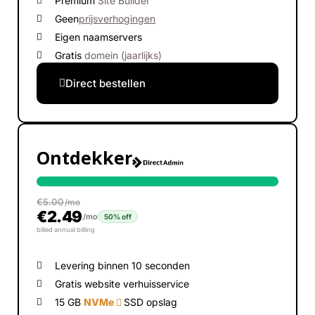
Premium
Site Builder
Geen
prijsverhogingen
Eigen naamservers
Gratis
domein (jaarlijks)
Direct bestellen
Ontdekker
€
5.00
/mo
€
2.49
/mo
50% off
billed annual billing
Levering binnen 10 seconden
Gratis website verhuisservice
15 GB
NVMe
SSD opslag