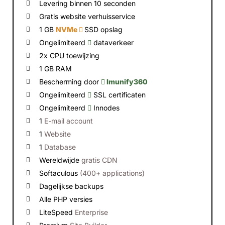
Levering binnen 10 seconden
Gratis website verhuisservice
1 GB
NVMe
SSD opslag
Ongelimiteerd
dataverkeer
2x CPU toewijzing
1 GB RAM
Bescherming door
Imunify360
Ongelimiteerd
SSL certificaten
Ongelimiteerd
Innodes
1
E-mail account
1
Website
1
Database
Wereldwijde
gratis CDN
Softaculous
(400+ applications)
Dagelijkse backups
Alle PHP versies
LiteSpeed
Enterprise