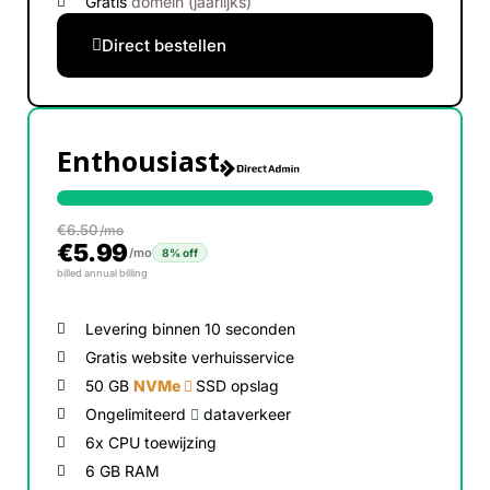
Gratis
domein (jaarlijks)
Direct bestellen
Enthousiast
€
6.50
/mo
€
5.99
/mo
8% off
billed annual billing
Levering binnen 10 seconden
Gratis website verhuisservice
50 GB
NVMe
SSD opslag
Ongelimiteerd
dataverkeer
6x CPU toewijzing
6 GB RAM