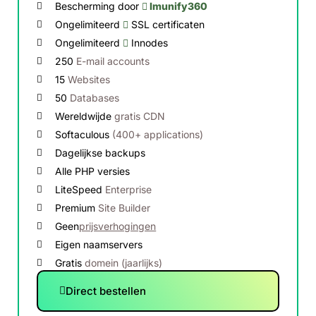
Bescherming door
Imunify360
Ongelimiteerd
SSL certificaten
Ongelimiteerd
Innodes
250
E-mail accounts
15
Websites
50
Databases
Wereldwijde
gratis CDN
Softaculous
(400+ applications)
Dagelijkse backups
Alle PHP versies
LiteSpeed
Enterprise
Premium
Site Builder
Geen
prijsverhogingen
Eigen naamservers
Gratis
domein (jaarlijks)
Direct bestellen