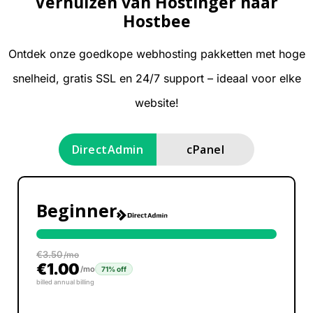
Verhuizen van Hostinger naar
Hostbee
Ontdek onze goedkope webhosting pakketten met hoge
snelheid, gratis SSL en 24/7 support – ideaal voor elke
website!
DirectAdmin
cPanel
Beginner
€
3.50
/mo
€
1.00
/mo
71% off
billed annual billing