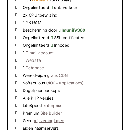
Ongelimiteerd
dataverkeer
2x CPU toewijzing
1 GB RAM
Bescherming door
Imunify360
Ongelimiteerd
SSL certificaten
Ongelimiteerd
Innodes
1
E-mail account
1
Website
1
Database
Wereldwijde
gratis CDN
Softaculous
(400+ applications)
Dagelijkse backups
Alle PHP versies
LiteSpeed
Enterprise
Premium
Site Builder
Geen
prijsverhogingen
Eigen naamservers