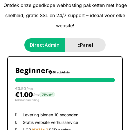
Ontdek onze goedkope webhosting pakketten met hoge
snelheid, gratis SSL en 24/7 support – ideaal voor elke
website!
DirectAdmin
cPanel
Beginner
€
3.50
/mo
€
1.00
/mo
71% off
billed annual billing
Levering binnen 10 seconden
Gratis website verhuisservice
1 GB
NVMe
SSD opslag