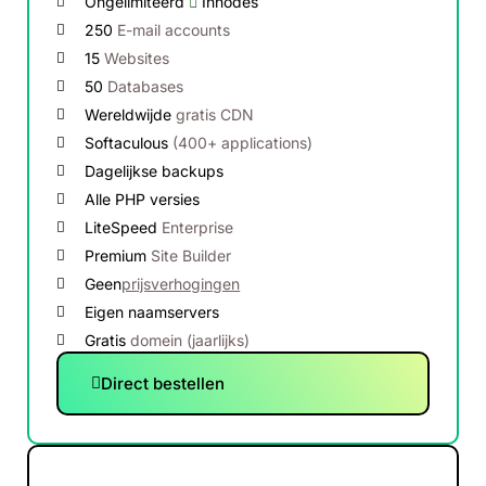
Ongelimiteerd
Innodes
250
E-mail accounts
15
Websites
50
Databases
Wereldwijde
gratis CDN
Softaculous
(400+ applications)
Dagelijkse backups
Alle PHP versies
LiteSpeed
Enterprise
Premium
Site Builder
Geen
prijsverhogingen
Eigen naamservers
Gratis
domein (jaarlijks)
Direct bestellen