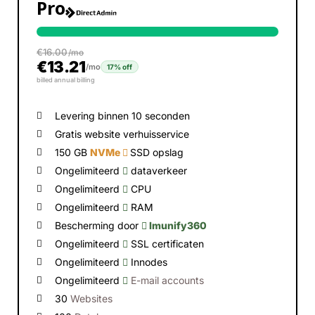
Pro
€
16.00
/mo
€
13.21
/mo
17% off
billed annual billing
Levering binnen 10 seconden
Gratis website verhuisservice
150 GB
NVMe
SSD opslag
Ongelimiteerd
dataverkeer
Ongelimiteerd
CPU
Ongelimiteerd
RAM
Bescherming door
Imunify360
Ongelimiteerd
SSL certificaten
Ongelimiteerd
Innodes
Ongelimiteerd
E-mail accounts
30
Websites