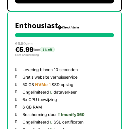
Enthousiast
€
6.50
/mo
€
5.99
/mo
8% off
billed annual billing
Levering binnen 10 seconden
Gratis website verhuisservice
50 GB
NVMe
SSD opslag
Ongelimiteerd
dataverkeer
6x CPU toewijzing
6 GB RAM
Bescherming door
Imunify360
Ongelimiteerd
SSL certificaten