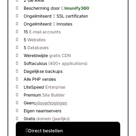
2 GB RAM
Bescherming door
Imunify360
Ongelimiteerd
SSL certificaten
Ongelimiteerd
Innodes
15
E-mail accounts
5
Websites
5
Databases
Wereldwijde
gratis CDN
Softaculous
(400+ applications)
Dagelijkse backups
Alle PHP versies
LiteSpeed
Enterprise
Premium
Site Builder
Geen
prijsverhogingen
Eigen naamservers
Gratis
domein (jaarlijks)
Direct bestellen