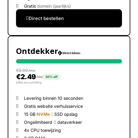
Gratis
domein (jaarlijks)
Direct bestellen
Ontdekker
€
5.00
/mo
€
2.49
/mo
50% off
billed annual billing
Levering binnen 10 seconden
Gratis website verhuisservice
15 GB
NVMe
SSD opslag
Ongelimiteerd
dataverkeer
4x CPU toewijzing