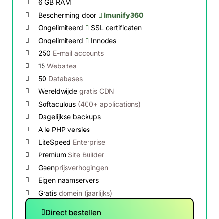
6 GB RAM
Bescherming door
Imunify360
Ongelimiteerd
SSL certificaten
Ongelimiteerd
Innodes
250
E-mail accounts
15
Websites
50
Databases
Wereldwijde
gratis CDN
Softaculous
(400+ applications)
Dagelijkse backups
Alle PHP versies
LiteSpeed
Enterprise
Premium
Site Builder
Geen
prijsverhogingen
Eigen naamservers
Gratis
domein (jaarlijks)
Direct bestellen