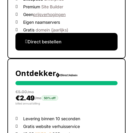
Premium
Site Builder
Geen
prijsverhogingen
Eigen naamservers
Gratis
domein (jaarlijks)
Direct bestellen
Ontdekker
€
5.00
/mo
€
2.49
/mo
50% off
billed annual billing
Levering binnen 10 seconden
Gratis website verhuisservice