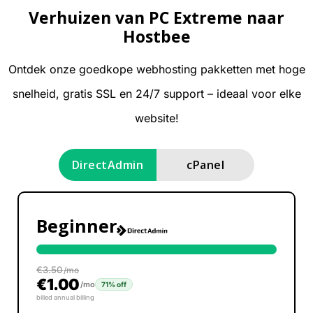
Verhuizen van PC Extreme naar
Hostbee
Ontdek onze goedkope webhosting pakketten met hoge
snelheid, gratis SSL en 24/7 support – ideaal voor elke
website!
DirectAdmin
cPanel
Beginner
€
3.50
/mo
€
1.00
/mo
71% off
billed annual billing