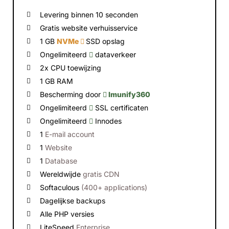
Levering binnen 10 seconden
Gratis website verhuisservice
1 GB
NVMe
SSD opslag
Ongelimiteerd
dataverkeer
2x CPU toewijzing
1 GB RAM
Bescherming door
Imunify360
Ongelimiteerd
SSL certificaten
Ongelimiteerd
Innodes
1
E-mail account
1
Website
1
Database
Wereldwijde
gratis CDN
Softaculous
(400+ applications)
Dagelijkse backups
Alle PHP versies
LiteSpeed
Enterprise