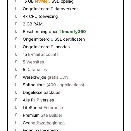
15 GB
NVMe
SSD opslag
Ongelimiteerd
dataverkeer
4x CPU toewijzing
2 GB RAM
Bescherming door
Imunify360
Ongelimiteerd
SSL certificaten
Ongelimiteerd
Innodes
15
E-mail accounts
5
Websites
5
Databases
Wereldwijde
gratis CDN
Softaculous
(400+ applications)
Dagelijkse backups
Alle PHP versies
LiteSpeed
Enterprise
Premium
Site Builder
Geen
prijsverhogingen
Eigen naamservers