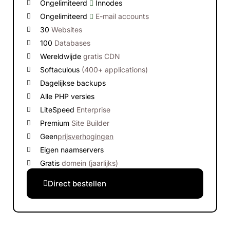
Ongelimiteerd
Innodes
Ongelimiteerd
E-mail accounts
30
Websites
100
Databases
Wereldwijde
gratis CDN
Softaculous
(400+ applications)
Dagelijkse backups
Alle PHP versies
LiteSpeed
Enterprise
Premium
Site Builder
Geen
prijsverhogingen
Eigen naamservers
Gratis
domein (jaarlijks)
Direct bestellen