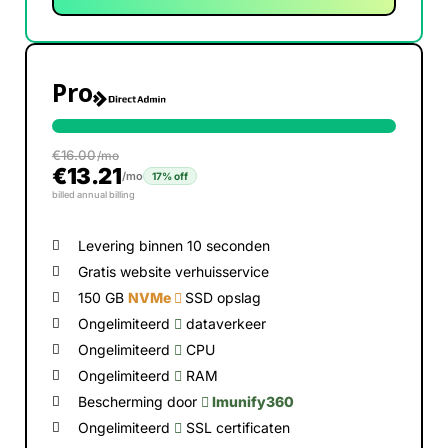
Pro
€
16.00
/mo
€
13.21
/mo
17% off
billed annual billing
Levering binnen 10 seconden
Gratis website verhuisservice
150 GB
NVMe
SSD opslag
Ongelimiteerd
dataverkeer
Ongelimiteerd
CPU
Ongelimiteerd
RAM
Bescherming door
Imunify360
Ongelimiteerd
SSL certificaten