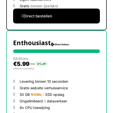
Gratis
domein (jaarlijks)
Direct bestellen
Enthousiast
€
6.50
/mo
€
5.99
/mo
8% off
billed annual billing
Levering binnen 10 seconden
Gratis website verhuisservice
50 GB
NVMe
SSD opslag
Ongelimiteerd
dataverkeer
6x CPU toewijzing